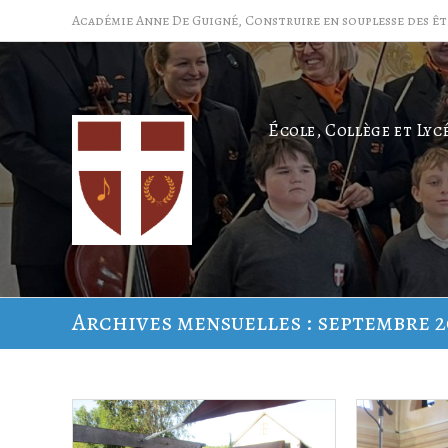
Académie Anne De Guigné, Construire en souplesse des êt
École, Collège et Lyc
Archives mensuelles : septembre 2