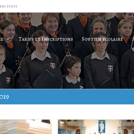
res forts
ée
Tarifs et Inscriptions
Soutien scolaire
019
– Insc