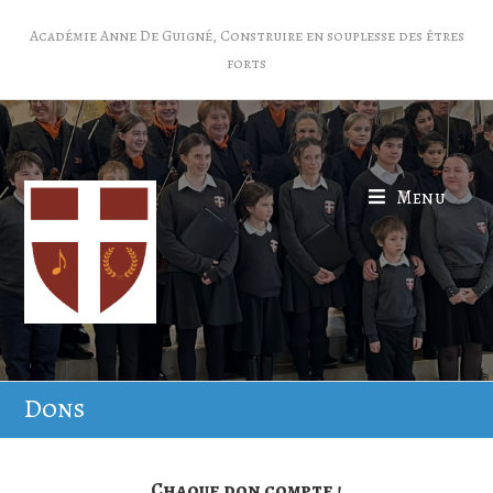
Académie Anne De Guigné, Construire en souplesse des êtres
forts
Menu
Dons
Chaque don compte !