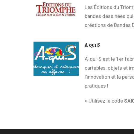
Les Éditions du Triomp
bandes dessinées qui 
créations de Bandes De
A qui S
A-qui-S est le 1er fa
cartables, objets et i
l’innovation et la per
pratiques !
> Utilisez le code
SAI