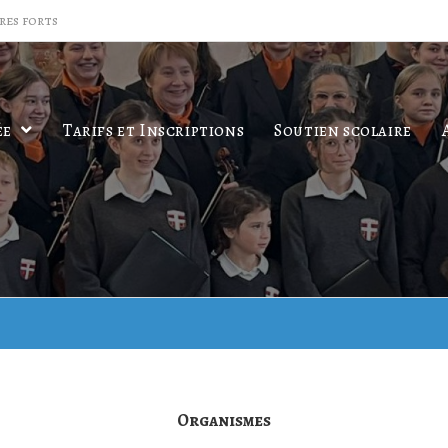
res forts
ée
Tarifs et Inscriptions
Soutien scolaire
Organismes