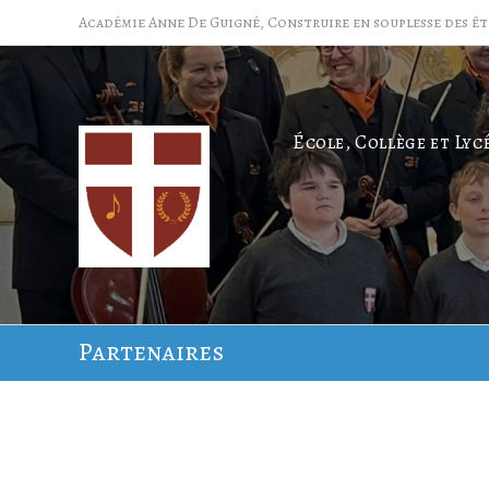
Académie Anne De Guigné, Construire en souplesse des êt
École, Collège et Lyc
Partenaires