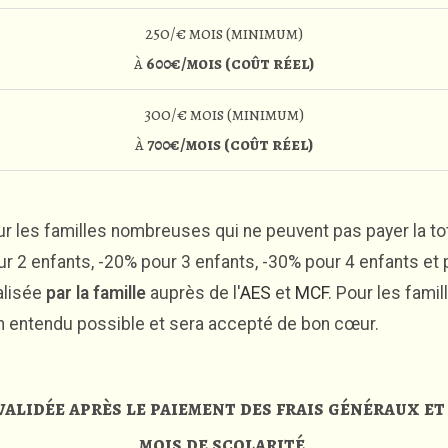
250/€ mois (minimum)
à
600€/mois (coût réel)
300/€ mois (minimum)
à
700€/mois (coût réel)
r les familles nombreuses qui ne peuvent pas payer la tota
ur 2 enfants, -20% pour 3 enfants, -30% pour 4 enfants et 
alisée
par la famille
auprès de l'
AES
et
MCF
. Pour les fami
en entendu possible et sera accepté de bon cœur.
validée après le paiement des frais généraux e
mois de scolarité.